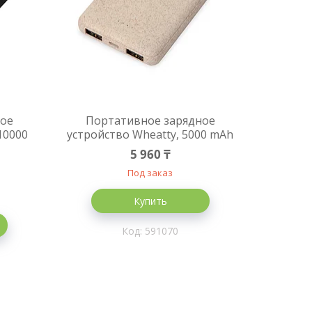
ное
Портативное зарядное
10000
устройство Wheatty, 5000 mAh
5 960 ₸
Под заказ
Купить
591070