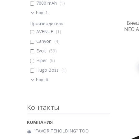
7000 mAh
1
Еще 1
Внеш
Производитель
NEO A
AVENUE
1
Canyon
4
Evolt
59
Hiper
6
Hugo Boss
1
Еще 6
Контакты
"FAVORITEHOLDING" TOO