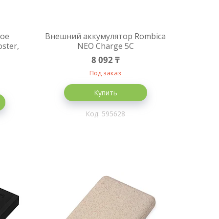
ное
Внешний аккумулятор Rombica
ster,
NEO Charge 5C
8 092 ₸
Под заказ
Купить
595628