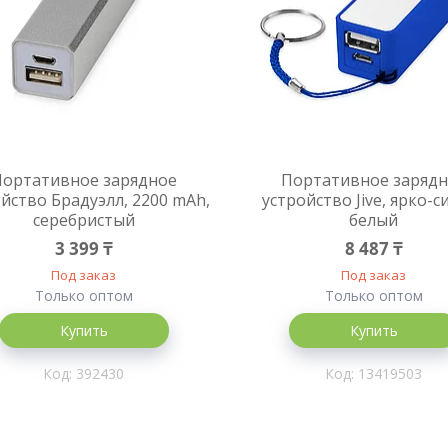
Портативное зарядное
Портативное заряд
йство Брадуэлл, 2200 mAh,
устройство Jive, ярко-с
серебристый
белый
3 399 ₸
8 487 ₸
Под заказ
Под заказ
Только оптом
Только оптом
Купить
Купить
392430
13419503