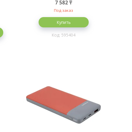
7 582 ₸
Под заказ
Купить
595404