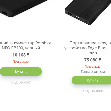
ний аккумулятор Rombica
Портативное заряд
NEO PB100, черный
устройство Edge Black, 
mAh
10 168 ₸
75 080 ₸
Под заказ
Под заказ
Купить
Только оптом
Купить
595647
HAX806