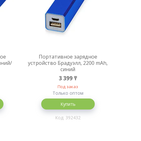
ное
Портативное зарядное
иний/
устройство Брадуэлл, 2200 mAh,
синий
3 399 ₸
Под заказ
Только оптом
Купить
392432