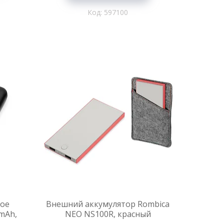
597100
ное
Внешний аккумулятор Rombica
 mAh,
NEO NS100R, красный