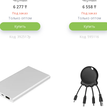
черный
черный
6 277 ₸
6 558 ₸
Под заказ
Под заказ
Только оптом
Только оптом
Купить
Купить
392517p
595116