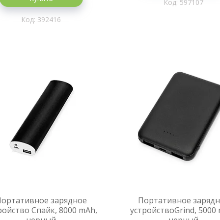
597107
392416
Портативное зарядное
Портативное заряд
ройство Спайк, 8000 mAh,
устройствоGrind, 5000