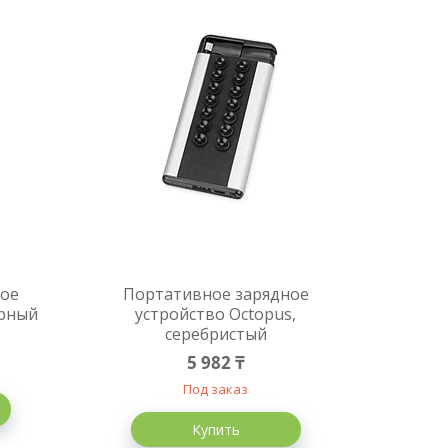
ное
Портативное зарядное
ерный
устройство Octopus,
серебристый
5 982 ₸
Под заказ
Купить