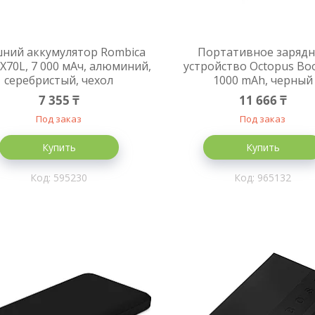
ний аккумулятор Rombica
Портативное заряд
X70L, 7 000 мАч, алюминий,
устройство Octopus Boo
серебристый, чехол
1000 mAh, черный
7 355 ₸
11 666 ₸
Под заказ
Под заказ
Купить
Купить
595230
965132