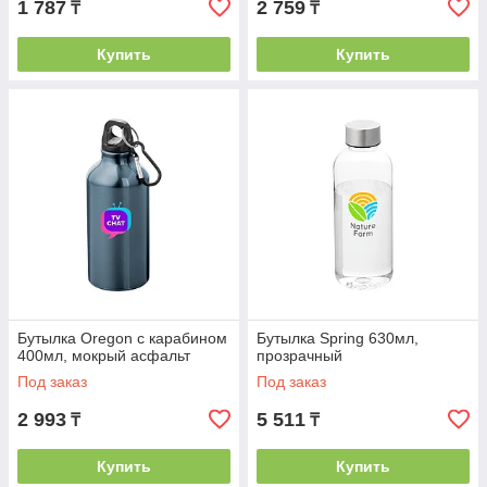
1 787
2 759
₸
₸
Купить
Купить
Бутылка Oregon с карабином
Бутылка Spring 630мл,
400мл, мокрый асфальт
прозрачный
Под заказ
Под заказ
2 993
5 511
₸
₸
Купить
Купить