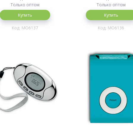
Только оптом
Только оптом
Купить
Купить
MO6137
MO6136