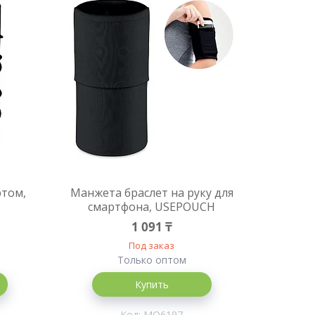
ртом,
Манжета браслет на руку для
смартфона, USEPOUCH
1 091 ₸
Под заказ
Только оптом
Купить
MO6197