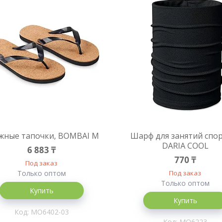
жные тапочки, BOMBAI M
Шарф для занятий спо
DARIA COOL
6 883 ₸
770 ₸
Под заказ
Только оптом
Под заказ
Только оптом
Купить
Купить
MO6402-03
MO6223