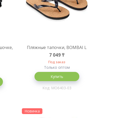
шочке,
Пляжные тапочки, BOMBAI L
7 049 ₸
Под заказ
Только оптом
Купить
MO6403-03
Новинка