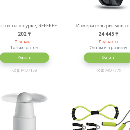
сток на шнурке, REFEREE
Измеритель ритмов с
202 ₸
24 445 ₸
Под заказ
Под заказ
Только оптом
Оптом и в розницу
Купить
Купить
MO7168
MO7779