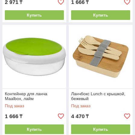
2 971
1 666
₸
₸
Купить
Купить
Контейнер для ланча
Ланчбокс Lunch с крышкой,
Maalbox, лайм
бежевый
Под заказ
Под заказ
1 666
4 470
₸
₸
Купить
Купить