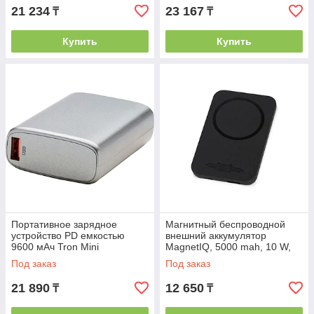
21 234
23 167
₸
₸
Купить
Купить
Портативное зарядное
Магнитный беспроводной
устройство PD емкостью
внешний аккумулятор
9600 мАч Tron Mini
MagnetIQ, 5000 mah, 10 W,
черный
Под заказ
Под заказ
21 890
12 650
₸
₸