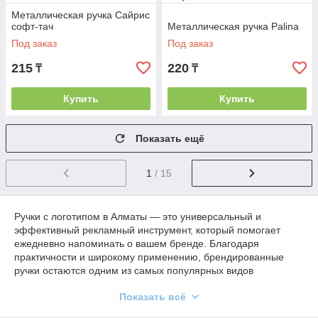
Металлическая ручка Сайрис
софт-тач
Металлическая ручка Palina
Под заказ
Под заказ
215
220
₸
₸
Купить
Купить
Показать ещё
1
/ 15
Ручки с логотипом в Алматы — это универсальный и
эффективный рекламный инструмент, который помогает
ежедневно напоминать о вашем бренде. Благодаря
практичности и широкому применению, брендированные
ручки остаются одним из самых популярных видов
корпоративной сувенирной продукции.
Показать всё
В нашем каталоге представлены ручки с логотипом в Алматы
различных форматов: от бюджетных пластиковых моделей