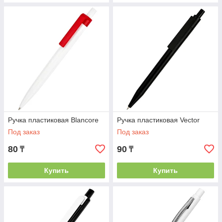
FavoriteProduction обеспечит полный цикл производства: от
подбора модели до нанесения и доставки. Мы предлагаем
конкурентные цены, быстрые сроки и высокое качество
продукции.
Ручки с логотипом Алматы — это простой и эффективный
способ сделать ваш бренд узнаваемым. Оставьте заявку
прямо сейчас и получите лучшее предложение на
изготовление ручек с логотипом в Алматы!
Ручка пластиковая Blancore
Ручка пластиковая Vector
Под заказ
Под заказ
80
90
₸
₸
Купить
Купить