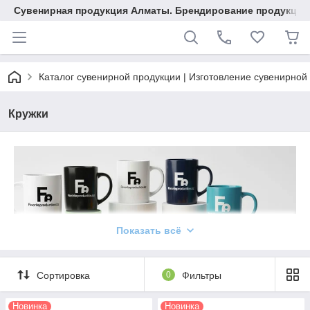
Сувенирная продукция Алматы. Брендирование продукции.
Каталог сувенирной продукции | Изготовление сувенирной
Кружки
Показать всё
Сортировка
0
Фильтры
Кружки с логотипом оптом в Алматы
Новинка
Новинка