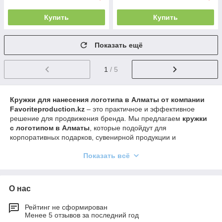
Купить
Купить
Показать ещё
1
/ 5
Кружки для нанесения логотипа в Алматы от компании
Favoriteproduction.kz
– это практичное и эффективное
решение для продвижения бренда. Мы предлагаем
кружки
с логотипом в Алматы
, которые подойдут для
корпоративных подарков, сувенирной продукции и
рекламных акций.
Показать всё
В каталоге представлены разные варианты: классические
керамические кружки, термокружки, кружки с цветной
заливкой и оригинальным дизайном.
Брендированные
О нас
кружки
сохраняют яркость и четкость логотипа даже при
ежедневном использовании, подчеркивая имидж вашей
компании.
Рейтинг не сформирован
Менее 5 отзывов за последний год
Заказывая
кружки с нанесением логотипа
в