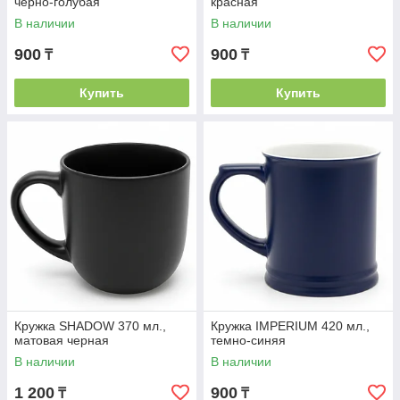
черно-голубая
красная
В наличии
В наличии
900
900
₸
₸
Купить
Купить
Кружка SHADOW 370 мл.,
Кружка IMPERIUM 420 мл.,
матовая черная
темно-синяя
В наличии
В наличии
1 200
900
₸
₸