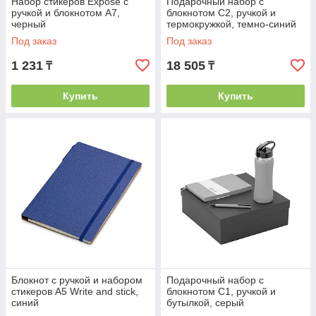
Набор стикеров Expose с
Подарочный набор c
ручкой и блокнотом А7,
блокнотом C2, ручкой и
черный
термокружкой, темно-синий
Под заказ
Под заказ
1 231
18 505
₸
₸
Купить
Купить
Блокнот с ручкой и набором
Подарочный набор c
стикеров А5 Write and stick,
блокнотом C1, ручкой и
синий
бутылкой, серый