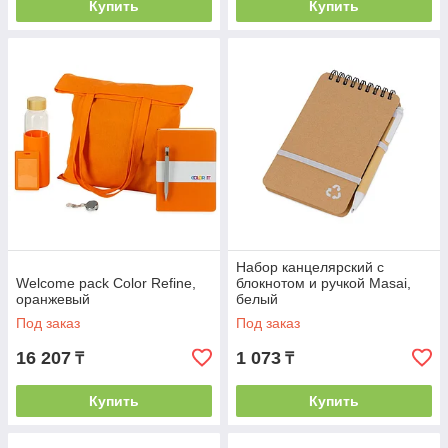
Купить
Купить
Набор канцелярский с
Welcome pack Color Refine,
блокнотом и ручкой Masai,
оранжевый
белый
Под заказ
Под заказ
16 207
1 073
₸
₸
Купить
Купить