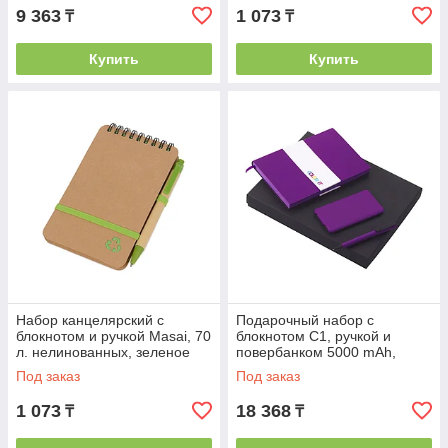
9 363
1 073
₸
₸
Купить
Купить
Набор канцелярский с
Подарочный набор c
блокнотом и ручкой Masai, 70
блокнотом С1, ручкой и
л. нелинованных, зеленое
повербанком 5000 mAh,
яблоко
фиолетовый
Под заказ
Под заказ
1 073
18 368
₸
₸