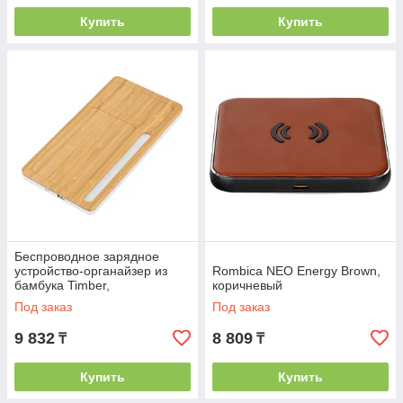
Купить
Купить
Беспроводное зарядное
устройство-органайзер из
Rombica NEO Energy Brown,
бамбука Timber,
коричневый
натуральный/белый
Под заказ
Под заказ
9 832
8 809
₸
₸
Купить
Купить