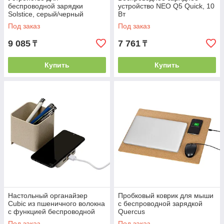
беспроводной зарядки
устройство NEO Q5 Quick, 10
Solstice, серый/черный
Вт
Под заказ
Под заказ
9 085
7 761
₸
₸
Купить
Купить
Настольный органайзер
Пробковый коврик для мыши
Cubic из пшеничного волокна
с беспроводной зарядкой
с функцией беспроводной
Querсus
зарядки и выходами USB
Под заказ
Под заказ