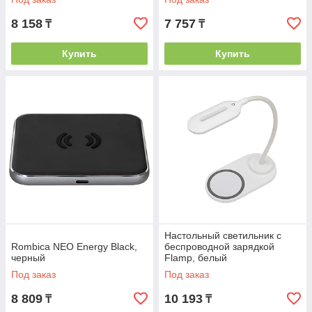
8 158
7 757
₸
₸
Купить
Купить
Настольный светильник с
Rombica NEO Energy Black,
беспроводной зарядкой
черный
Flamp, белый
Под заказ
Под заказ
8 809
10 193
₸
₸