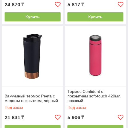
24 870
5 817
₸
₸
Купить
Купить
Термос Confident с
Вакуумный термос Peeta с
покрытием soft-touch 420мл,
медным покрытием, черный
розовый
Под заказ
Под заказ
21 831
5 906
₸
₸