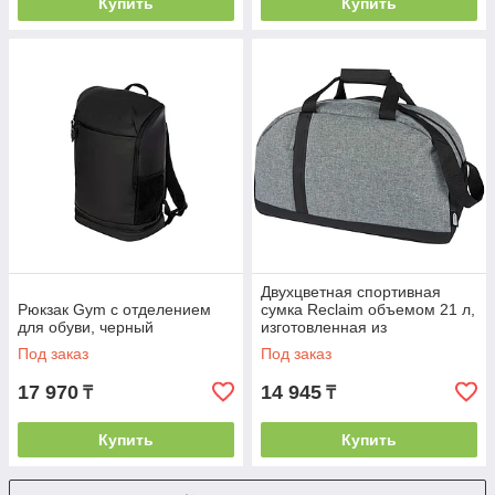
Купить
Купить
Двухцветная спортивная
Рюкзак Gym с отделением
сумка Reclaim объемом 21 л,
для обуви, черный
изготовленная из
переработанных материалов
Под заказ
Под заказ
по стандарту
17 970
14 945
₸
₸
Купить
Купить