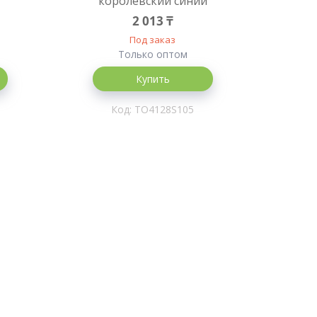
королевский синий
2 013 ₸
Под заказ
Только оптом
Купить
TO4128S105