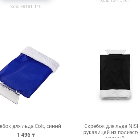
10415701
98181-110
ебок для льда Colt, синий
Скребок для льда NIS
рукавицей из полиэст
1 496 ₸