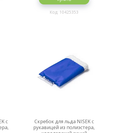
10425353
EK с
Скребок для льда NISEK с
ера,
рукавицей из полиэстера,