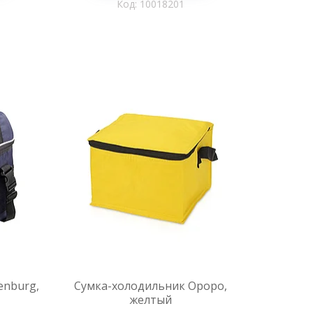
10018201
enburg,
Сумка-холодильник Ороро,
желтый