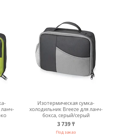
ка-
Изотермическая сумка-
 ланч-
холодильник Breeze для ланч-
око
бокса, серый/серый
3 739 ₸
Под заказ