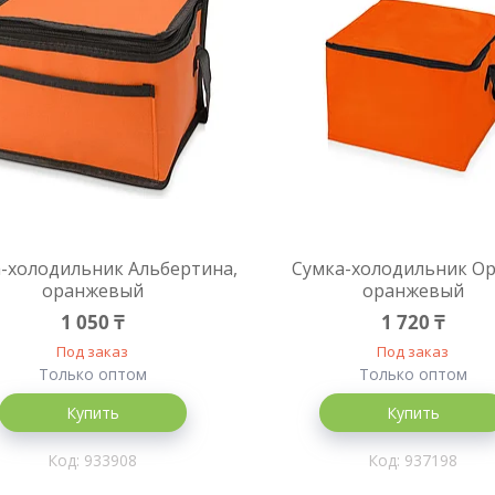
-холодильник Альбертина,
Сумка-холодильник Ор
оранжевый
оранжевый
1 050 ₸
1 720 ₸
Под заказ
Под заказ
Только оптом
Только оптом
Купить
Купить
933908
937198