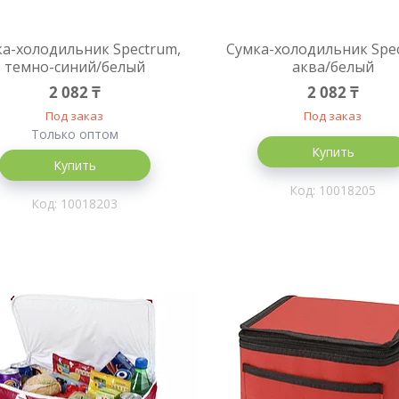
а-холодильник Spectrum,
Сумка-холодильник Spe
темно-синий/белый
аква/белый
2 082 ₸
2 082 ₸
Под заказ
Под заказ
Только оптом
Купить
Купить
10018205
10018203