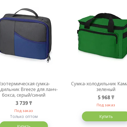
зотермическая сумка-
Сумка-холодильник Кам
дильник Breeze для ланч-
зеленый
бокса, серый/синий
5 968 ₸
3 739 ₸
Под заказ
Под заказ
Только оптом
Купить
Купить