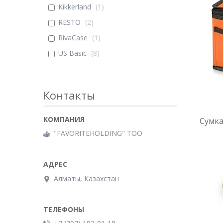
Kikkerland
1
RESTO
2
RivaCase
1
US Basic
8
Контакты
Сумка
"FAVORITEHOLDING" TOO
Алматы, Казахстан