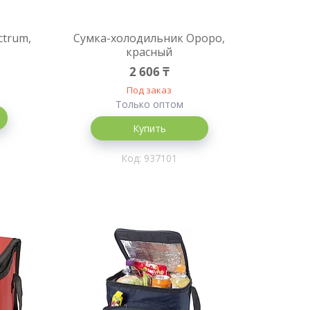
ctrum,
Сумка-холодильник Ороро,
красный
2 606 ₸
Под заказ
Только оптом
Купить
937101