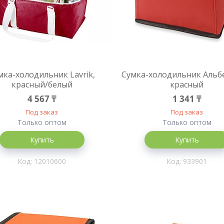
мка-холодильник Lavrik,
Сумка-холодильник Альб
красный/белый
красный
4 567 ₸
1 341 ₸
Под заказ
Под заказ
Только оптом
Только оптом
Купить
Купить
12010600
933901