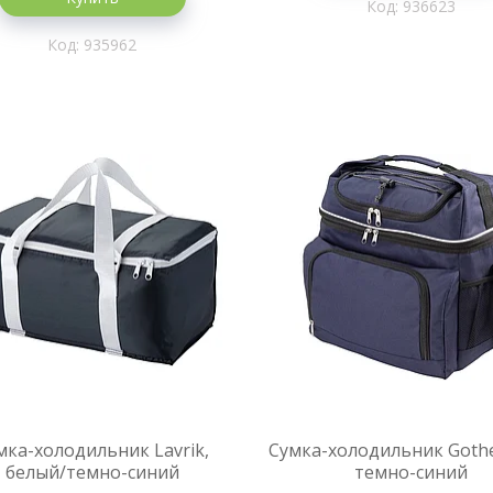
936623
935962
мка-холодильник Lavrik,
Сумка-холодильник Goth
белый/темно-синий
темно-синий