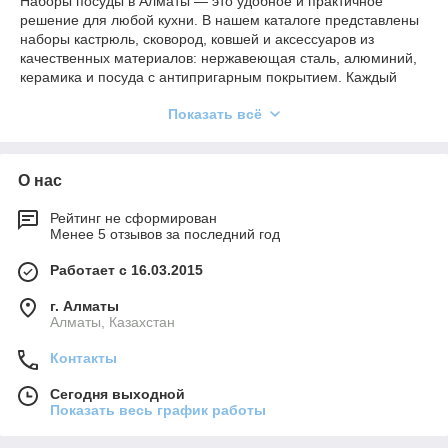
Наборы посуды в Алматы — это удобное и практичное
экономя место на кухне.
решение для любой кухни. В нашем каталоге представлены
наборы кастрюль, сковород, ковшей и аксессуаров из
качественных материалов: нержавеющая сталь, алюминий,
керамика и посуда с антипригарным покрытием. Каждый
набор позволяет готовить любые блюда — от супов и соусов
Показать всё
до жареного, тушёного и гарниров.
Наборы посуды отличаются долговечностью, удобными и
безопасными ручками, равномерным распределением тепла
О нас
и совместимостью с газовыми, электрическими и
индукционными плитами. Они подходят как для домашней
кухни, так и для профессиональной сферы: ресторанов,
Рейтинг не сформирован
Менее 5 отзывов за последний год
кафе, столовых и корпоративных кухонь.
Выбирая наборы посуды на
Favoriteproduction.kz
, вы
Работает с 16.03.2015
получаете функциональную, стильную и надёжную посуду,
которая облегчает приготовление и экономит место на кухне.
г. Алматы
Алматы, Казахстан
Контакты
Сегодня выходной
Показать весь график работы