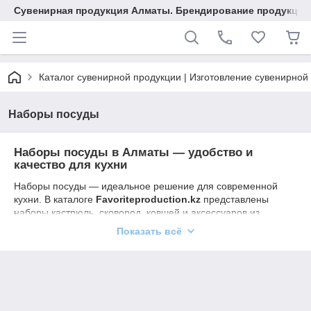
Сувенирная продукция Алматы. Брендирование продукции.
Каталог сувенирной продукции | Изготовление сувенирной
Наборы посуды
Наборы посуды в Алматы — удобство и
качество для кухни
Наборы посуды — идеальное решение для современной
кухни. В каталоге
Favoriteproduction.kz
представлены
наборы кастрюль, сковород, ковшей и аксессуаров из
качественных материалов: нержавеющая сталь, алюминий,
Показать всё
керамика, антипригарное покрытие. Наборы подходят для
приготовления любых блюд — от супов и соусов до жареного
и тушёного.
Наша посуда отличается:
равномерным распределением тепла