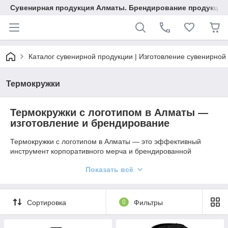
Сувенирная продукция Алматы. Брендирование продукции.
Каталог сувенирной продукции | Изготовление сувенирной
Термокружки
Термокружки с логотипом в Алматы —
изготовление и брендирование
Термокружки с логотипом в Алматы — это эффективный
инструмент корпоративного мерча и брендированной
продукции, который помогает продвигать компанию в
Показать всё
повседневной жизни клиентов и сотрудников. Это
практичные бизнес-сувениры, которые сочетают
функциональность, стиль и рекламу бренда.
Сортировка
0
Фильтры
Брендированные термокружки для
бизнеса и рекламы