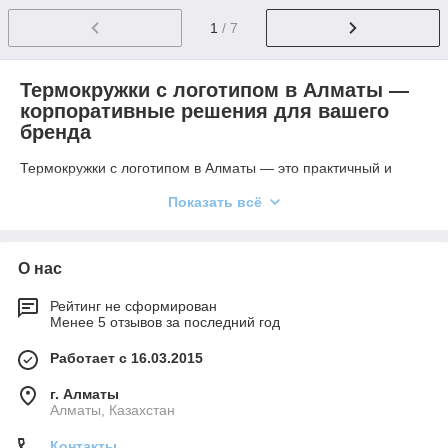
1
/ 7
Термокружки с логотипом в Алматы —
корпоративные решения для вашего
бренда
Термокружки с логотипом в Алматы — это практичный и
востребованный вид корпоративной продукции, который
Показать всё
сочетает в себе удобство ежедневного использования и
эффективное продвижение бренда. Они отлично подходят
для бизнеса, который хочет повысить узнаваемость и создать
полезный сувенир для клиентов, сотрудников и партнёров.
О нас
Благодаря широкому ассортименту моделей — от
Рейтинг не сформирован
классических до премиальных металлических термокружек
Менее 5 отзывов за последний год
— вы можете подобрать вариант под любой стиль компании
и бюджет. Надёжные материалы и качественная
Работает с 16.03.2015
термоизоляция позволяют долго сохранять температуру
напитков, делая изделие максимально удобным в
г. Алматы
повседневной жизни.
Алматы, Казахстан
Брендирование и нанесение логотипа
Контакты