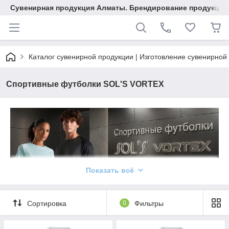
Сувенирная продукция Алматы. Брендирование продукции.
Каталог сувенирной продукции | Изготовление сувенирной
Спортивные футболки SOL'S VORTEX
Показать всё
Спортивные футболки
SOL'S VORTEX
— это современная
коллекция унисекс спортивной одежды, созданная для
Сортировка
0
Фильтры
активного образа жизни, тренировок, мероприятий и
повседневного использования. Модели сочетают
функциональность, комфорт и стильный внешний вид, что