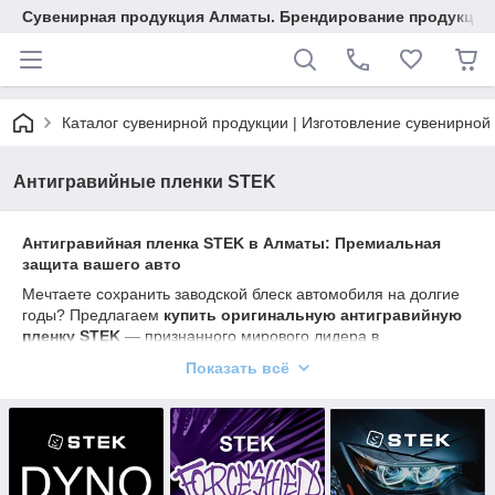
Сувенирная продукция Алматы. Брендирование продукции.
Каталог сувенирной продукции | Изготовление сувенирной
Антигравийные пленки STEK
Антигравийная пленка STEK в Алматы: Премиальная
защита вашего авто
Мечтаете сохранить заводской блеск автомобиля на долгие
годы? Предлагаем
купить оригинальную антигравийную
пленку STEK
— признанного мирового лидера в
производстве защитных покрытий. У нас вы можете
Показать всё
приобрести полиуретан STEK
на отрез (от 1 погонного
метра)
или заказать комплект для защиты зон риска.
Почему STEK — это лучший выбор для защиты
кузова?
Бронирование автомобиля пленкой STEK
— это не