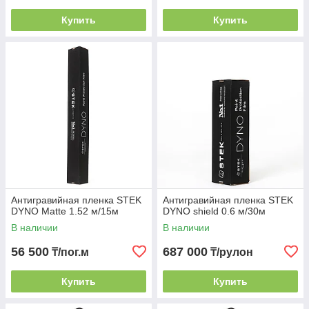
или зеркала).
Купить
Купить
Честная цена:
Прямые поставки позволяют нам
предлагать лучшую стоимость на премиальный
полиуретан в Алматы.
Долговечность:
Официальная гарантия
производителя до 10 лет на отсутствие пожелтения и
расслоения.
Технические характеристики для выбора:
Тип материала:
Термопластичный полиуретан
(TPU).
Ширина полотна:
1.52 м (подходит для бесшовной
оклейки любого капота).
Антигравийная пленка STEK
Антигравийная пленка STEK
Назначение:
Полная оклейка кузова, бронирование
DYNO Matte 1.52 м/15м
DYNO shield 0.6 м/30м
фар, защита порогов и зон под ручками.
В наличии
В наличии
56 500
687 000
₸/пог.м
₸/рулон
Купить
Купить