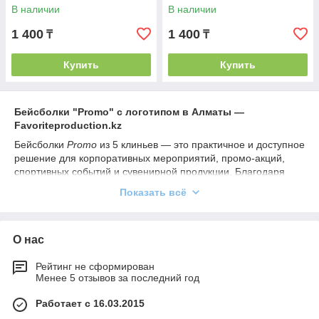
В наличии
В наличии
1 400
1 400
₸
₸
Купить
Купить
Бейсболки "Promo" с логотипом в Алматы —
Favoriteproduction.kz
Бейсболки
Promo
из 5 клиньев — это практичное и доступное
решение для корпоративных мероприятий, промо-акций,
спортивных событий и сувенирной продукции. Благодаря
удобной посадке и широкой передней панели они идеально
Показать всё
подходят для нанесения логотипа или фирменного дизайна.
Компания
Favoriteproduction.kz
в Алматы предлагает
бейсболки
Promo
оптом и в розницу с профессиональным
О нас
брендированием. Мы используем долговечные материалы и
современные технологии нанесения — вышивку,
Рейтинг не сформирован
термотрансфер, шелкографию, флекс-печать и нашивки.
Менее 5 отзывов за последний год
Бейсболки
Promo
помогут создать единый стиль вашей
Работает с 16.03.2015
команды, повысить узнаваемость бренда и подарить вашим
клиентам или сотрудникам полезный и стильный аксессуар