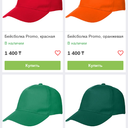
Лёгкий вес и комфорт при длительном ношении.
Бюджетная стоимость при достойном качестве, что
делает модель оптимальной для массовых заказов.
Возможные виды нанесения логотипа:
Вышивка
— долговечный и премиальный способ
брендирования.
Бейсболка Promo, красная
Бейсболка Promo, оранжевая
В наличии
В наличии
Термотрансфер
— точная передача цветов и
деталей.
1 400
1 400
₸
₸
Флекс-печать
— яркие и четкие изображения.
Шелкография
— оптимальна для крупных тиражей.
Купить
Купить
Нашивка с логотипом
— дополнительный объем и
стиль.
Где можно использовать бейсболку Promo:
промо-акции и рекламные мероприятия;
корпоративная форма сотрудников;
сувенирная и подарочная продукция для клиентов и
партнеров;
спортивная форма для команд и клубов;