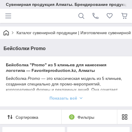
Сувенирная продукция Алматы. Брендирование продукции.
Каталог сувенирной продукции | Изготовление сувенирной
Бейсболки Promo
Бейсболка "Promo" из 5 клиньев для нанесения
логотипа — Favoriteproduction.kz, Алматы
Бейсболка
Promo
— это классическая модель из 5 клиньев,
созданная специально для промо-мероприятий,
корпоративной формы и рекламных акций. Она сочетает
удобную посадку, легкость и универсальный дизайн, а также
Показать всё
предоставляет большую площадь для нанесения логотипа
или фирменного слогана.
Характеристики модели:
Сортировка
0
Фильтры
Конструкция:
5 клиньев — меньше швов спереди,
что делает бейсболку идеальной для печати и вышивки