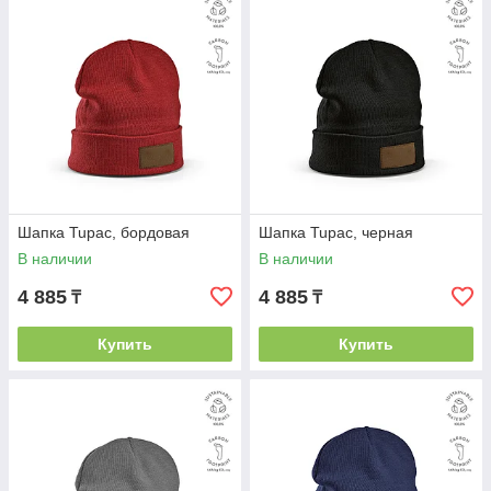
Экологичный материал
: Шапка изготовлена из
переработанного хлопка
, что делает её мягкой,
приятной на ощупь и экологически безопасной.
Выбирая TUPAC, вы делаете вклад в сокращение
потребления ресурсов и заботу о планете.
Продуманный дизайн
: Благодаря
продуманной
складке
шапка обеспечивает дополнительный
комфорт и тепло, а также добавляет стильный акцент в
ваш образ.
Возможность персонализации
: В комплекте с
Шапка Tupac, бордовая
Шапка Tupac, черная
шапкой идет
нашивка для украшения
, которая
предоставляет вам уникальный «холст для
В наличии
В наличии
самовыражения». Вы можете разместить на ней свой
4 885
4 885
логотип, девиз или любой другой элемент, чтобы
₸
₸
сделать шапку по-настоящему своей.
Купить
Купить
Уют и стиль
: Шапка TUPAC — это идеальный
спутник для прохладных дней. Она обеспечивает уют и
тепло, позволяя вам оставаться модным и выражать
свою индивидуальность.
Наслаждайтесь теплом, оставайтесь в уюте и выражайте
себя с шапкой TUPAC — вашим стильным и осознанным
выбором.