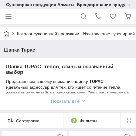
Сувенирная продукция Алматы. Брендирование продукции.
Каталог сувенирной продукции | Изготовление сувенирной
Шапки Tupac
Шапка TUPAC: тепло, стиль и осознанный
выбор
Представляем вашему вниманию
шапку TUPAC
—
идеальный аксессуар для тех, кто ищет сочетание тепла,
современного дизайна и экологичности. Эта шапка станет не
просто головным убором, а отражением вашего
Показать всё
индивидуального стиля и ответственного отношения к
природе.
Сортировка
0
Фильтры
Особенности и преимущества