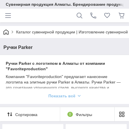
Сувенирная продукция Алматы. Брендирование продукции.
Каталог сувенирной продукции | Изготовление сувенирной
Ручки Parker
Ручки Parker с логотипом в Алматы от компании
"Favoriteproduction"
Компания "Favoriteproduction" предлагает нанесение
логотипа на элитные ручки Parker в Алматы. Ручки Parker —
это сочетание утонченного стиля, высокого качества и
престижного бренда, который идеально подчеркнет статус
Показать всё
вашей компании.
Почему выбирают ручки Parker с логотипом:
Сортировка
0
Фильтры
Идеальный корпоративный подарок
—
подчеркните значимость партнеров и клиентов.
Долговечность и качество
— ручки Parker