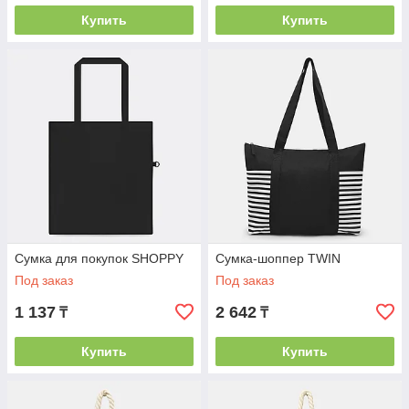
долговечность сумок и стойкость нанесенного
Купить
Купить
изображения.
Конкурентные оптовые цены:
Предлагаем
выгодные условия для крупных заказов и гибкую
систему скидок.
Соблюдение сроков:
Мы ценим ваше время и
выполняем заказы точно в оговоренные сроки.
Дизайн-поддержка:
Наши специалисты помогут с
разработкой макета или адаптацией вашего логотипа
для печати на сумках.
Доставка по Алматы и Казахстану:
Мы организуем
быструю и надежную доставку вашего заказа.
Сумка для покупок SHOPPY
Сумка-шоппер TWIN
Сделайте свой бренд частью повседневной жизни ваших
Под заказ
Под заказ
клиентов! Закажите
сумки для покупок с логотипом оптом
в Алматы и инвестируйте в эффективную, экологичную и
1 137
2 642
₸
₸
долгосрочную рекламу! Свяжитесь с нами уже сегодня,
чтобы получить консультацию и расчет стоимости!
Купить
Купить