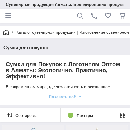
Сувенирная продукция Алматы. Брендирование продукции.
Каталог сувенирной продукции | Изготовление сувенирной
Сумки для покупок
Сумки для Покупок с Логотипом Оптом
в Алматы: Экологично, Практично,
Эффективно!
В современном мире, где экологичность и осознанное
потребление становятся все более важными,
сумки для
Показать всё
покупок с нанесением логотипа
– это не просто удобный
аксессуар, а мощный маркетинговый инструмент и
заявление о социальной ответственности вашего бренда.
Компания [Ваше название компании] предлагает широкий
Сортировка
0
Фильтры
ассортимент таких сумок оптом в Алматы, которые станут
идеальным решением для вашего бизнеса.