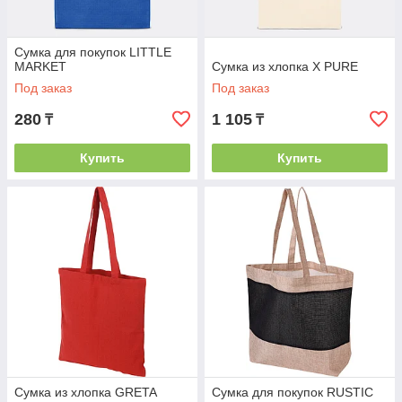
промо-акций и в качестве альтернативы
пластиковым пакетам.
Сумки из полиэстера и нейлона:
Сумка для покупок LITTLE
MARKET
Сумка из хлопка X PURE
Складные сумки:
Компактные, легко
помещаются в карман или сумочку, всегда под
Под заказ
Под заказ
рукой.
280
1 105
₸
₸
Вместительные сумки:
Прочные и
долговечные, выдерживают большой вес,
Купить
Купить
подходят для крупных покупок.
Сумки-авоськи:
Модный и винтажный вариант,
подчеркивающий оригинальность бренда.
Мы предлагаем сумки различных размеров, форм и цветов,
чтобы ваш логотип выглядел максимально выигрышно.
Методы Нанесения Логотипа
Для обеспечения высокого качества и долговечности печати
мы используем современные технологии:
Шелкография:
Самый популярный метод для
текстильных сумок. Обеспечивает яркое, четкое и
Сумка из хлопка GRETA
Сумка для покупок RUSTIC
стойкое изображение, устойчивое к стиркам и