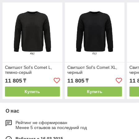
Свитшот Sol's Comet L,
Свитшот Sol's Comet XL,
Свит
темно-серый
черный
чер
11 805
11 805
11 
₸
₸
Купить
Купить
О нас
Рейтинг не сформирован
Менее 5 отзывов за последний год
Работает с 16.03.2015