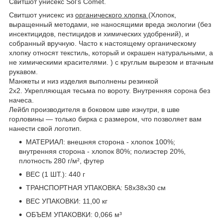
Свитшот унисекс Sol's Comet.
Свитшот унисекс из
органического хлопка
(Хлопок,
выращенный методами, не наносящими вреда экологии (без
инсектицидов, пестицидов и химических удобрений), и
собранный вручную. Часто к настоящему органическому
хлопку относят текстиль, который и окрашен натуральными, а
не химическими красителями. ) с круглым вырезом и втачным
рукавом.
Манжеты и низ изделия выполнены резинкой
2х2. Укрепляющая тесьма по вороту. Внутренняя сорона без
начеса.
Лейбл производителя в боковом шве изнутри, в шве
горловины — только бирка с размером, что позволяет вам
нанести свой логотип.
МАТЕРИАЛ: внешняя сторона - хлопок 100%;
внутренняя сторона - хлопок 80%; полиэстер 20%,
плотность 280 г/м², футер
ВЕС (1 ШТ.): 440 г
ТРАНСПОРТНАЯ УПАКОВКА: 58x38x30 см
ВЕС УПАКОВКИ: 11,00 кг
ОБЪЕМ УПАКОВКИ: 0,066 м³