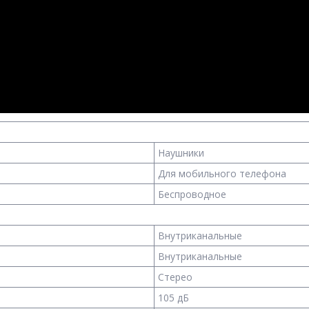
Наушники
Для мобильного телефона
Беспроводное
Внутриканальные
Внутриканальные
Стерео
105 дБ