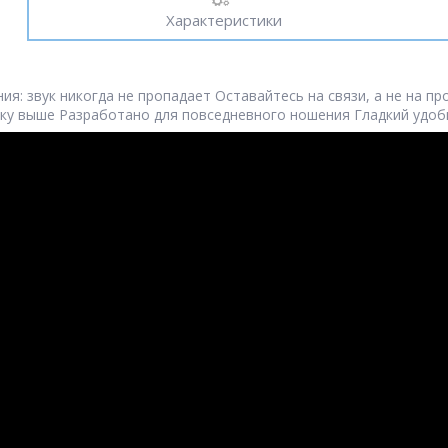
Характеристики
ия: звук никогда не пропадает Оставайтесь на связи, а не на п
ньку выше Разработано для повседневного ношения Гладкий удоб