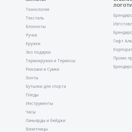
ЛОГОТ
Технология
Брендиро
Текстиль
Изготовл
Блокноты
Брендиро
Ручки
Гифт Ал
Кружки
Корпора
Эко подарки
Промо п
Термокружки и Термосы
Брендиро
Рюкзаки и Сумки
Зонты
Бутылки для спорта
Пледы
Инструменты
Часы
Ланьярды и бейджи
Визитницы