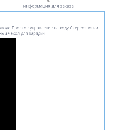
Информация для заказа
роводе Простое управление на ходу Стереозвонки
ный чехол для зарядки