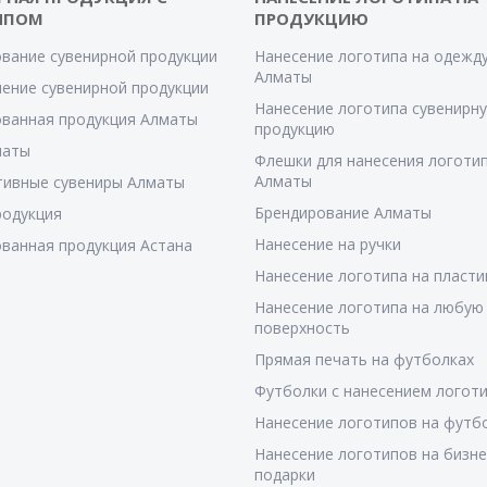
ИПОМ
ПРОДУКЦИЮ
вание сувенирной продукции
Нанесение логотипа на одежду
Алматы
ение сувенирной продукции
Нанесение логотипа сувенирн
ванная продукция Алматы
продукцию
маты
Флешки для нанесения логотип
Алматы
тивные сувениры Алматы
Брендирование Алматы
родукция
Нанесение на ручки
ванная продукция Астана
Нанесение логотипа на пласти
Нанесение логотипа на любую
поверхность
Прямая печать на футболках
Футболки с нанесением логот
Нанесение логотипов на футб
Нанесение логотипов на бизне
подарки