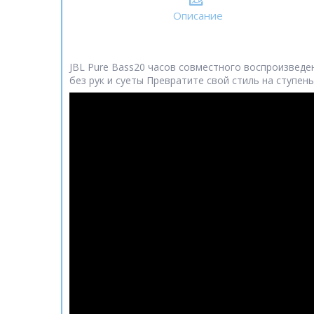
Описание
JBL Pure Bass20 часов совместного воспроизведен
без рук и суеты Превратите свой стиль на ступе