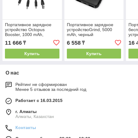
Портативное зарядное
Портативное зарядное
Пор
устройство Octopus
устройствоGrind, 5000
бесп
Booster, 1000 mAh,
mAh, черный
устр
черный
mAh
11 666
6 558
16 
₸
₸
Купить
Купить
О нас
Рейтинг не сформирован
Менее 5 отзывов за последний год
Работает с 16.03.2015
г. Алматы
Алматы, Казахстан
Контакты