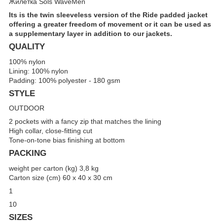
Жилетка Sols WaveMen
Its is the twin sleeveless version of the Ride padded jacket
offering a greater freedom of movement or it can be used as
a supplementary layer in addition to our jackets.
QUALITY
100% nylon
Lining: 100% nylon
Padding: 100% polyester - 180 gsm
STYLE
OUTDOOR
2 pockets with a fancy zip that matches the lining
High collar, close-fitting cut
Tone-on-tone bias finishing at bottom
PACKING
weight per carton (kg) 3,8 kg
Carton size (cm) 60 x 40 x 30 cm
1
10
SIZES