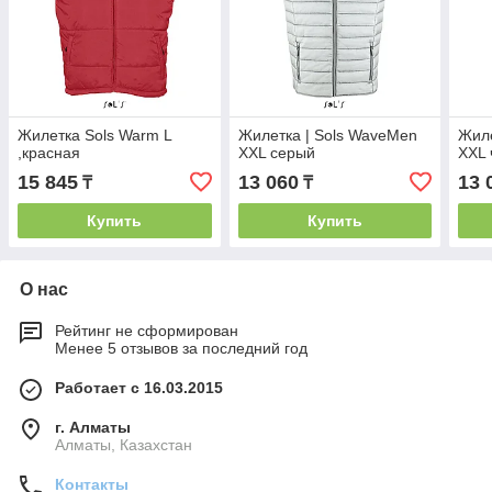
Жилетка Sols Warm L
Жилетка | Sols WaveMen
Жиле
,красная
XXL серый
XXL
15 845
13 060
13 
₸
₸
Купить
Купить
О нас
Рейтинг не сформирован
Менее 5 отзывов за последний год
Работает с 16.03.2015
г. Алматы
Алматы, Казахстан
Контакты