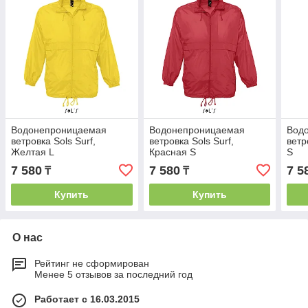
Водонепроницаемая
Водонепроницаемая
Вод
ветровка Sols Surf,
ветровка Sols Surf,
ветр
Желтая L
Красная S
S
7 580
7 580
7 5
₸
₸
Купить
Купить
О нас
Рейтинг не сформирован
Менее 5 отзывов за последний год
Работает с 16.03.2015