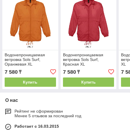
Водонепроницаемая
Водонепроницаемая
Вод
ветровка Sols Surf,
ветровка Sols Surf,
ветр
Оранжевая XL
Красная XL
XL
7 580
7 580
7 5
₸
₸
Купить
Купить
О нас
Рейтинг не сформирован
Менее 5 отзывов за последний год
Работает с 16.03.2015