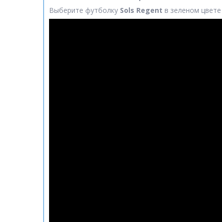
Выберите футболку
Sols Regent
в зеленом цвете