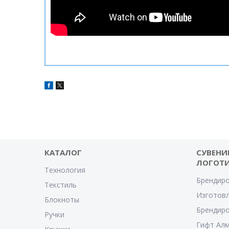
КАТАЛОГ
СУВЕНИ
ЛОГОТ
Технология
Брендиро
Текстиль
Изготовл
Блокноты
Брендиро
Ручки
Гифт Ал