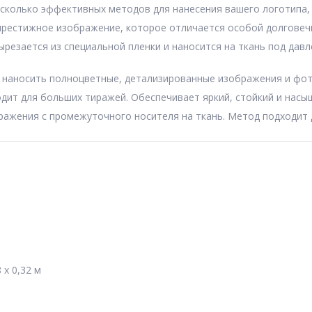
 несколько эффективных методов для нанесения вашего логотипа
 престижное изображение, которое отличается особой долговеч
ырезается из специальной пленки и наносится на ткань под дав
т наносить полноцветные, детализированные изображения и фот
одит для больших тиражей. Обеспечивает яркий, стойкий и насы
бражения с промежуточного носителя на ткань. Метод подходит
8 x 0,32 м