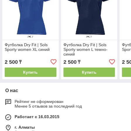
Футболка Dry Fit | Sols
Футболка Dry Fit | Sols
Футб
Sporty women XL синий
Sporty women L темно-
Spor
синий
2 500
2 500
2 5
₸
₸
Купить
Купить
О нас
Рейтинг не сформирован
Менее 5 отзывов за последний год
Работает с 16.03.2015
г. Алматы