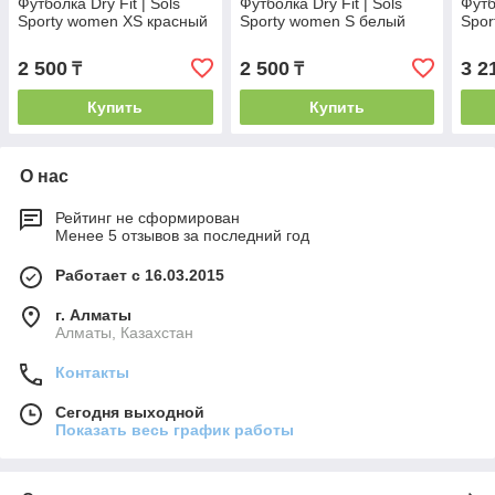
Футболка Dry Fit | Sols
Футболка Dry Fit | Sols
Футб
Sporty women XS красный
Sporty women S белый
Spor
2 500
2 500
3 2
₸
₸
Купить
Купить
О нас
Рейтинг не сформирован
Менее 5 отзывов за последний год
Работает с 16.03.2015
г. Алматы
Алматы, Казахстан
Контакты
Сегодня выходной
Показать весь график работы