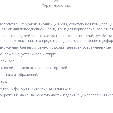
Характеристики
х популярных моделей коллекции Sol’s, сочетающая комфорт, ун
ая как для повседневной носки, так и для корпоративного стиля
рального полугребенного хлопка плотностью
150 г/м²
, футболка
бавлением эластана, что предотвращает его растяжение и дефо
но-синяя Regent
отлично подходит для всех современных мет
ображение, устойчивое к стирке.
вечность.
способ для мелких и средних тиражей.
 чётких изображений.
тод.
ения с фотореалистичной детализацией.
бражение даже на боковую часть изделия, а универсальный крой