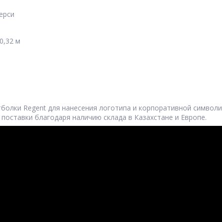
ерси
 0,32 м
болки Regent для нанесения логотипа и корпоративной символи
 поставки благодаря наличию склада в Казахстане и Европе.