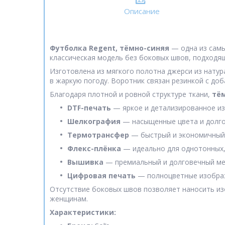
Описание
Футболка Regent, тёмно-синяя
— одна из самы
классическая модель без боковых швов, подходящ
Изготовлена из мягкого полотна джерси из нату
в жаркую погоду. Воротник связан резинкой с до
Благодаря плотной и ровной структуре ткани,
тём
DTF-печать
— яркое и детализированное из
Шелкография
— насыщенные цвета и долго
Термотрансфер
— быстрый и экономичный 
Флекс-плёнка
— идеально для однотонных,
Вышивка
— премиальный и долговечный ме
Цифровая печать
— полноцветные изображ
Отсутствие боковых швов позволяет наносить изо
женщинам.
Характеристики: