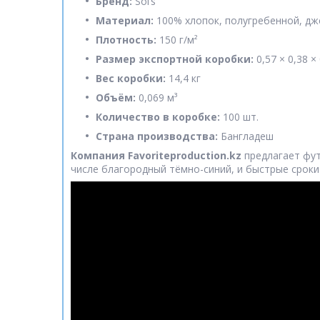
Бренд:
Sol’s
Материал:
100% хлопок, полугребенной, дж
Плотность:
150 г/м²
Размер экспортной коробки:
0,57 × 0,38 ×
Вес коробки:
14,4 кг
Объём:
0,069 м³
Количество в коробке:
100 шт.
Страна производства:
Бангладеш
Компания Favoriteproduction.kz
предлагает фут
числе благородный тёмно-синий, и быстрые сроки