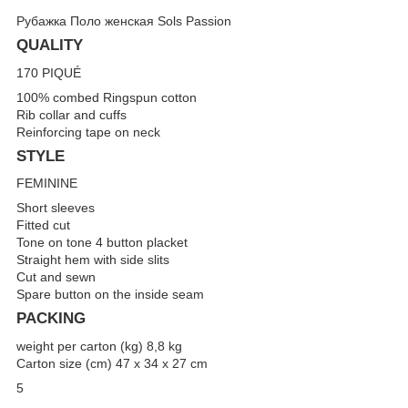
Рубажка Поло женская Sols Passion
QUALITY
170 PIQUÉ
100% combed Ringspun cotton
Rib collar and cuffs
Reinforcing tape on neck
STYLE
FEMININE
Short sleeves
Fitted cut
Tone on tone 4 button placket
Straight hem with side slits
Cut and sewn
Spare button on the inside seam
PACKING
weight per carton (kg) 8,8 kg
Carton size (cm) 47 x 34 x 27 cm
5