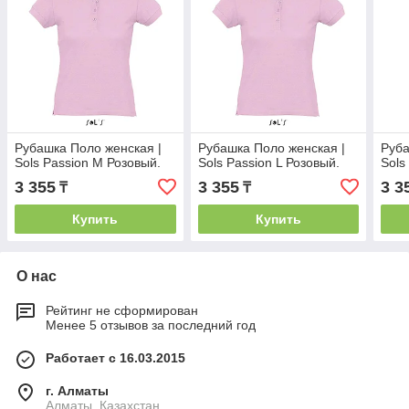
Рубашка Поло женская |
Рубашка Поло женская |
Руба
Sols Passion M Розовый.
Sols Passion L Розовый.
Sols
3 355
3 355
3 3
₸
₸
Купить
Купить
О нас
Рейтинг не сформирован
Менее 5 отзывов за последний год
Работает с 16.03.2015
г. Алматы
Алматы, Казахстан