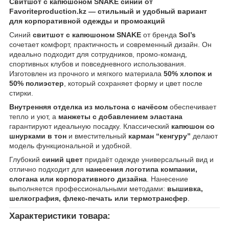
Свитшот с капюшоном SNAKE синий от
Favoriteproduction.kz — стильный и удобный вариант
для корпоративной одежды и промоакций
Синий
свитшот с капюшоном SNAKE
от бренда
Sol’s
сочетает комфорт, практичность и современный дизайн. Он
идеально подходит для сотрудников, промо-команд,
спортивных клубов и повседневного использования.
Изготовлен из прочного и мягкого материала
50% хлопок и
50% полиэстер
, который сохраняет форму и цвет после
стирки.
Внутренняя отделка из мольтона с начёсом
обеспечивает
тепло и уют, а
манжеты с добавлением эластана
гарантируют идеальную посадку. Классический
капюшон со
шнурками в тон
и вместительный
карман “кенгуру”
делают
модель функциональной и удобной.
Глубокий
синий цвет
придаёт одежде универсальный вид и
отлично подходит для
нанесения логотипа компании,
слогана или корпоративного дизайна
. Нанесение
выполняется профессиональными методами:
вышивка,
шелкография, флекс-печать или термотрансфер
.
Характеристики товара: