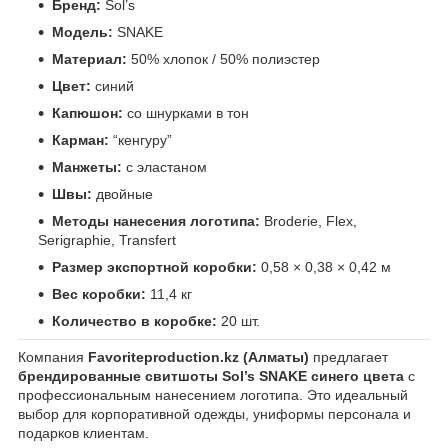
Бренд:
Sol’s
Модель:
SNAKE
Материал:
50% хлопок / 50% полиэстер
Цвет:
синий
Капюшон:
со шнурками в тон
Карман:
“кенгуру”
Манжеты:
с эластаном
Швы:
двойные
Методы нанесения логотипа:
Broderie, Flex,
Serigraphie, Transfert
Размер экспортной коробки:
0,58 × 0,38 × 0,42 м
Вес коробки:
11,4 кг
Количество в коробке:
20 шт.
Компания
Favoriteproduction.kz (Алматы)
предлагает
брендированные свитшоты Sol’s SNAKE синего цвета
с
профессиональным нанесением логотипа. Это идеальный
выбор для корпоративной одежды, униформы персонала и
подарков клиентам.