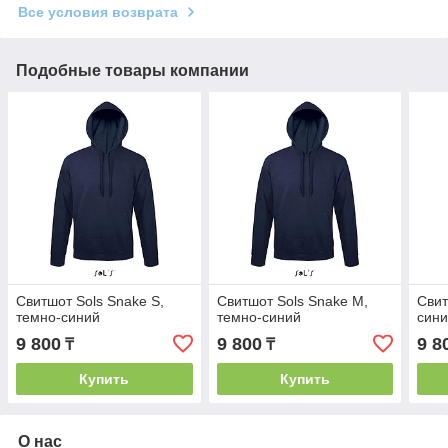
Все условия возврата
Подобные товары компании
Свитшот Sols Snake S,
Свитшот Sols Snake M,
Свит
темно-синий
темно-синий
син
9 800
9 800
9 8
₸
₸
Купить
Купить
О нас