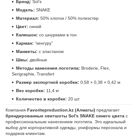
Бренд:
Sol’s
Модель:
SNAKE
Материал:
50% хлопок / 50% полиэстер
Цвет:
синий
Капюшон:
со шнурками в тон
Карман:
“кенгуру”
Манжеты:
с эластаном
Швы:
двойные
Методы нанесения логотипа:
Broderie, Flex,
Serigraphie, Transfert
Размер экспортной коробки:
0,58 × 0,38 × 0,42 м
Вес коробки:
11,4 кг
Количество в коробке:
20 шт.
Компания
Favoriteproduction.kz (Алматы)
предлагает
брендированные свитшоты Sol’s SNAKE синего цвета
с
профессиональным нанесением логотипа. Это идеальный
выбор для корпоративной одежды, униформы персонала и
подарков клиентам.