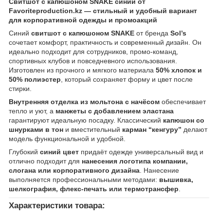
Свитшот с капюшоном SNAKE синий от
Favoriteproduction.kz — стильный и удобный вариант
для корпоративной одежды и промоакций
Синий
свитшот с капюшоном SNAKE
от бренда
Sol’s
сочетает комфорт, практичность и современный дизайн. Он
идеально подходит для сотрудников, промо-команд,
спортивных клубов и повседневного использования.
Изготовлен из прочного и мягкого материала
50% хлопок и
50% полиэстер
, который сохраняет форму и цвет после
стирки.
Внутренняя отделка из мольтона с начёсом
обеспечивает
тепло и уют, а
манжеты с добавлением эластана
гарантируют идеальную посадку. Классический
капюшон со
шнурками в тон
и вместительный
карман “кенгуру”
делают
модель функциональной и удобной.
Глубокий
синий цвет
придаёт одежде универсальный вид и
отлично подходит для
нанесения логотипа компании,
слогана или корпоративного дизайна
. Нанесение
выполняется профессиональными методами:
вышивка,
шелкография, флекс-печать или термотрансфер
.
Характеристики товара: