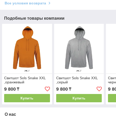
Все условия возврата
Подобные товары компании
Свитшот Sols Snake XXL
Свитшот Sols Snake XXL
Свит
,оранжевый
,серый
чер
9 800
9 800
9 8
₸
₸
Купить
Купить
О нас