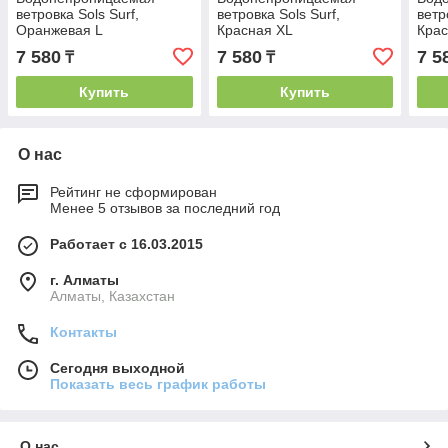
ветровка Sols Surf,
ветровка Sols Surf,
ветр
Оранжевая L
Красная XL
Крас
7 580
7 580
7 5
₸
₸
Купить
Купить
О нас
Рейтинг не сформирован
Менее 5 отзывов за последний год
Работает с 16.03.2015
г. Алматы
Алматы, Казахстан
Контакты
Сегодня выходной
Показать весь график работы
О нас