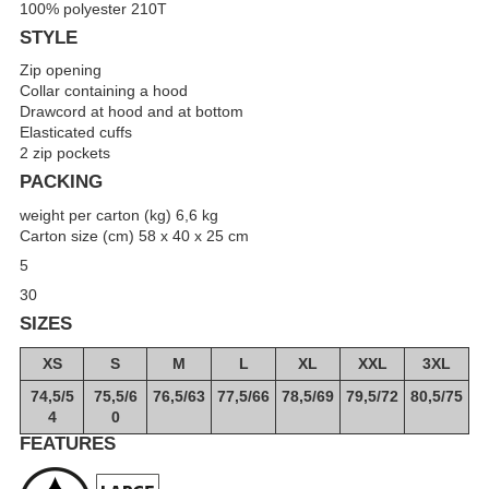
100% polyester 210T
STYLE
Zip opening
Collar containing a hood
Drawcord at hood and at bottom
Elasticated cuffs
2 zip pockets
PACKING
weight per carton (kg) 6,6 kg
Carton size (cm) 58 x 40 x 25 cm
5
30
SIZES
XS
S
M
L
XL
XXL
3XL
74,5/5
75,5/6
76,5/63
77,5/66
78,5/69
79,5/72
80,5/75
4
0
FEATURES