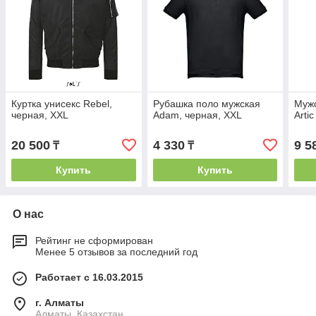
Куртка унисекс Rebel,
Рубашка поло мужская
Мужс
черная, XXL
Adam, черная, XXL
Artic
20 500
4 330
9 5
₸
₸
Купить
Купить
О нас
Рейтинг не сформирован
Менее 5 отзывов за последний год
Работает с 16.03.2015
г. Алматы
Алматы, Казахстан