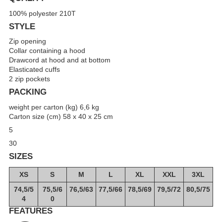
100% polyester 210T
STYLE
Zip opening
Collar containing a hood
Drawcord at hood and at bottom
Elasticated cuffs
2 zip pockets
PACKING
weight per carton (kg) 6,6 kg
Carton size (cm) 58 x 40 x 25 cm
5
30
SIZES
XS
S
M
L
XL
XXL
3XL
74,5/5
75,5/6
76,5/63
77,5/66
78,5/69
79,5/72
80,5/75
4
0
FEATURES