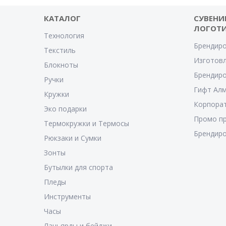
КАТАЛОГ
СУВЕНИ
ЛОГОТ
Технология
Брендиро
Текстиль
Изготовл
Блокноты
Брендиро
Ручки
Гифт Ал
Кружки
Корпора
Эко подарки
Промо п
Термокружки и Термосы
Брендиро
Рюкзаки и Сумки
Зонты
Бутылки для спорта
Пледы
Инструменты
Часы
Ланьярды и бейджи