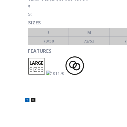
5
50
SIZES
S
M
70/50
72/53
7
FEATURES