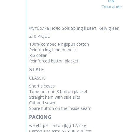
Описание
Футболка Поло Sols Spring ll цвет: Kelly green
210 PIQUÉ
100% combed Ringspun cotton
Reinforcing tape on neck
Rib collar
Reinforced button placket
STYLE
CLASSIC
Short sleeves
Tone on tone 3 button placket
Straight hem with side slits
Cut and sewn
Spare button on the inside seam
PACKING
weight per carton (kg) 12,7 kg
Carton size (cm) 57 x 38 x 30 cm