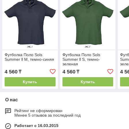
Футболка Поло Sols
Футболка Поло Sols
Футб
Summer ll M, темно-синяя
Summer ll S, темно-
Summ
зеленая
зел
4 560
4 560
4 5
₸
₸
Купить
Купить
О нас
Рейтинг не сформирован
Менее 5 отзывов за последний год
Работает с 16.03.2015