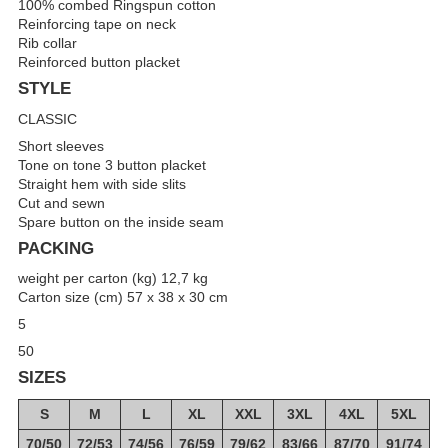
100% combed Ringspun cotton
Reinforcing tape on neck
Rib collar
Reinforced button placket
STYLE
CLASSIC
Short sleeves
Tone on tone 3 button placket
Straight hem with side slits
Cut and sewn
Spare button on the inside seam
PACKING
weight per carton (kg) 12,7 kg
Carton size (cm) 57 x 38 x 30 cm
5
50
SIZES
S
M
L
XL
XXL
3XL
4XL
5XL
70/50
72/53
74/56
76/59
79/62
83/66
87/70
91/74