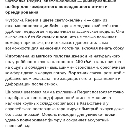
Футболка Regent, светло-зелёная — универсальный
выбор для комфортного повседневного стиля и
брендирования
Футболка Regent в цвете светло-зелёный — один из
флагманов коллекции
Sols
, зарекомендовавший себя как
удобная, недорогая и практичная классическая модель. Она
выполнена
без боковых швов
, что не только повышает
комфорт при носке, но и открывает дополнительные
возможности для нанесения логотипа, включая печать сбоку.
Изготовлена из
мягкого полотна джерси
из натурального
полугребённого хлопка плотностью
150 г/м²
, ткань приятна
на ощупь и обладает «дышащими» свойствами, обеспечивая
комфорт даже в жаркую погоду.
Воротник
связан резинкой с
добавлением эластана, что защищает его от растяжения и
деформации после стирок.
Широкая цветовая гамма коллекции Regent позволяет точно
подобрать оттенок под фирменный стиль компании, а
наличие крупных складских запасов в Казахстане и у
европейского поставщика гарантирует быстрый выпуск даже
больших тиражей. Модель подходит для
унисекс-носки
,
удачно подчеркивает фигуру и сохраняет аккуратный
внешний вид.