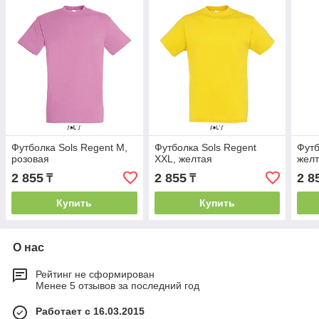
Футболка Sols Regent M,
Футболка Sols Regent
Футб
розовая
XXL, желтая
жел
2 855
2 855
2 8
₸
₸
Купить
Купить
О нас
Рейтинг не сформирован
Менее 5 отзывов за последний год
Работает с 16.03.2015