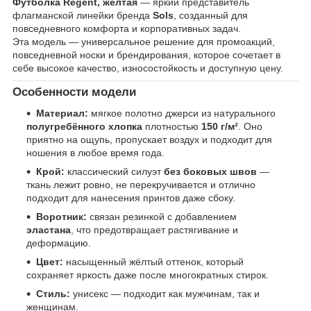
Футболка Regent, жёлтая
— яркий представитель
флагманской линейки бренда
Sols
, созданный для
повседневного комфорта и корпоративных задач.
Эта модель — универсальное решение для промоакций,
повседневной носки и брендирования, которое сочетает в
себе высокое качество, износостойкость и доступную цену.
Особенности модели
Материал:
мягкое полотно джерси из натурального
полугребённого хлопка
плотностью
150 г/м²
. Оно
приятно на ощупь, пропускает воздух и подходит для
ношения в любое время года.
Крой:
классический силуэт
без боковых швов
—
ткань лежит ровно, не перекручивается и отлично
подходит для нанесения принтов даже сбоку.
Воротник:
связан резинкой с добавлением
эластана
, что предотвращает растягивание и
деформацию.
Цвет:
насыщенный жёлтый оттенок, который
сохраняет яркость даже после многократных стирок.
Стиль:
унисекс — подходит как мужчинам, так и
женщинам.