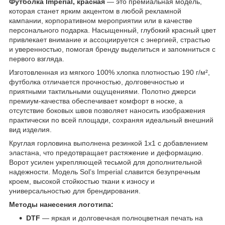
Футболка Imperial, красная
— это премиальная модель,
которая станет ярким акцентом в любой рекламной
кампании, корпоративном мероприятии или в качестве
персонального подарка. Насыщенный, глубокий красный цвет
привлекает внимание и ассоциируется с энергией, страстью
и уверенностью, помогая бренду выделиться и запомниться с
первого взгляда.
Изготовленная из мягкого 100% хлопка плотностью 190 г/м²,
футболка отличается прочностью, долговечностью и
приятными тактильными ощущениями. Полотно джерси
премиум-качества обеспечивает комфорт в носке, а
отсутствие боковых швов позволяет наносить изображения
практически по всей площади, сохраняя идеальный внешний
вид изделия.
Круглая горловина выполнена резинкой 1x1 с добавлением
эластана, что предотвращает растяжение и деформацию.
Ворот усилен укрепляющей тесьмой для дополнительной
надежности. Модель Sol’s Imperial славится безупречным
кроем, высокой стойкостью ткани к износу и
универсальностью для брендирования.
Методы нанесения логотипа:
DTF
— яркая и долговечная полноцветная печать на