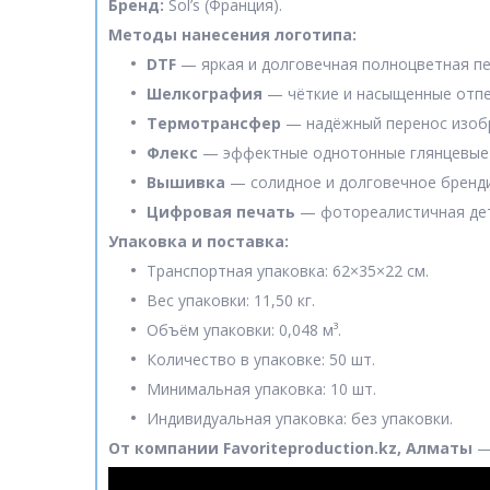
Бренд:
Sol’s (Франция).
Методы нанесения логотипа:
DTF
— яркая и долговечная полноцветная пе
Шелкография
— чёткие и насыщенные отпе
Термотрансфер
— надёжный перенос изобр
Флекс
— эффектные однотонные глянцевые 
Вышивка
— солидное и долговечное бренд
Цифровая печать
— фотореалистичная дет
Упаковка и поставка:
Транспортная упаковка: 62×35×22 см.
Вес упаковки: 11,50 кг.
Объём упаковки: 0,048 м³.
Количество в упаковке: 50 шт.
Минимальная упаковка: 10 шт.
Индивидуальная упаковка: без упаковки.
От компании Favoriteproduction.kz, Алматы
— 