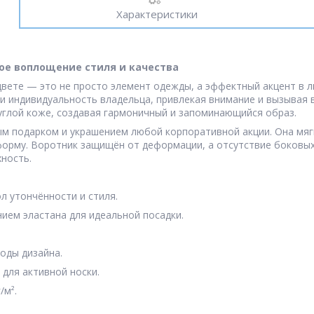
Характеристики
ое воплощение стиля и качества
вете — это не просто элемент одежды, а эффектный акцент в 
и индивидуальность владельца, привлекая внимание и вызывая 
муглой коже, создавая гармоничный и запоминающийся образ.
м подарком и украшением любой корпоративной акции. Она мягк
т форму. Воротник защищён от деформации, а отсутствие боков
ность.
 утончённости и стиля.
нием эластана для идеальной посадки.
оды дизайна.
для активной носки.
/м².