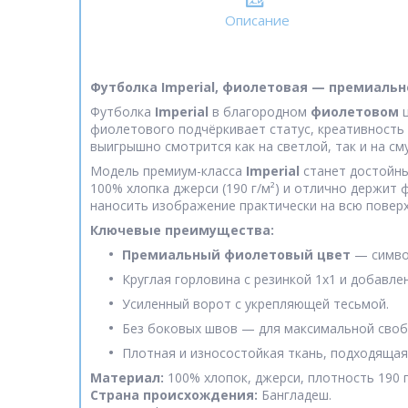
Описание
Футболка Imperial, фиолетовая — премиальн
Футболка
Imperial
в благородном
фиолетовом
ц
фиолетового подчёркивает статус, креативность 
выигрышно смотрится как на светлой, так и на с
Модель премиум-класса
Imperial
станет достойны
100% хлопка джерси (190 г/м²) и отлично держи
наносить изображение практически на всю поверх
Ключевые преимущества:
Премиальный фиолетовый цвет
— символ
Круглая горловина с резинкой 1x1 и добавле
Усиленный ворот с укрепляющей тесьмой.
Без боковых швов — для максимальной своб
Плотная и износостойкая ткань, подходящая 
Материал:
100% хлопок, джерси, плотность 190 г
Страна происхождения:
Бангладеш.