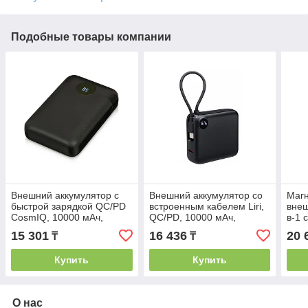
Подобные товары компании
Внешний аккумулятор с
Внешний аккумулятор со
Маг
быстрой зарядкой QC/PD
встроенным кабелем Liri,
внеш
CosmIQ, 10000 мАч,
QC/PD, 10000 мАч,
в-1 
черный
черный
Магф
15 301
16 436
20 
₸
₸
мАч,
Купить
Купить
О нас