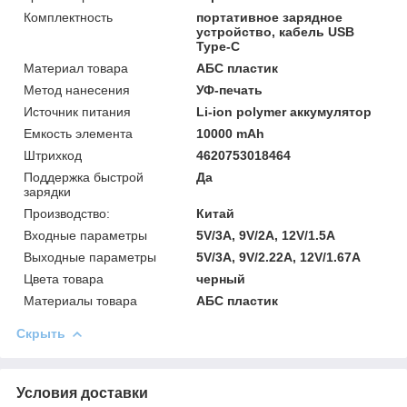
Комплектность
портативное зарядное
устройство, кабель USB
Type-C
Материал товара
АБС пластик
Метод нанесения
УФ-печать
Источник питания
Li-ion polymer аккумулятор
Емкость элемента
10000 mAh
Штрихкод
4620753018464
Поддержка быстрой
Да
зарядки
Производство:
Китай
Входные параметры
5V/3A, 9V/2A, 12V/1.5A
Выходные параметры
5V/3A, 9V/2.22A, 12V/1.67A
Цвета товара
черный
Материалы товара
АБС пластик
Скрыть
Условия доставки