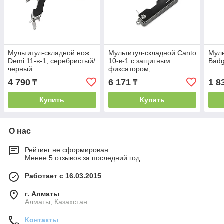
Мультитул-складной нож
Мультитул-складной Canto
Муль
Demi 11-в-1, серебристый/
10-в-1 с защитным
Badg
черный
фиксатором,
серебристый/черный
4 790
6 171
1 8
₸
₸
Купить
Купить
О нас
Рейтинг не сформирован
Менее 5 отзывов за последний год
Работает с 16.03.2015
г. Алматы
Алматы, Казахстан
Контакты