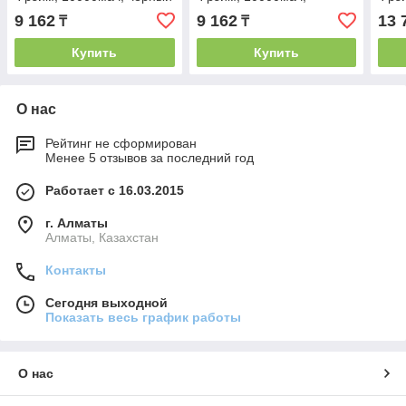
красный
заря
9 162
9 162
13 
₸
₸
чер
Купить
Купить
О нас
Рейтинг не сформирован
Менее 5 отзывов за последний год
Работает с 16.03.2015
г. Алматы
Алматы, Казахстан
Контакты
Сегодня выходной
Показать весь график работы
О нас