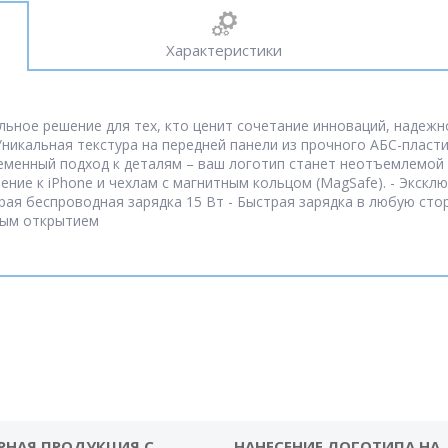
Характеристики
ьное решение для тех, кто ценит сочетание инноваций, надежно
 Уникальная текстура на передней панели из прочного АБС-плас
еменный подход к деталям – ваш логотип станет неотъемлемой
ие к iPhone и чехлам с магнитным кольцом (MagSafe). - Эксклю
рая беспроводная зарядка 15 Вт - Быстрая зарядка в любую сто
рым открытием
РНАЯ ПРОДУКЦИЯ С
НАНЕСЕНИЕ ЛОГОТИПА НА