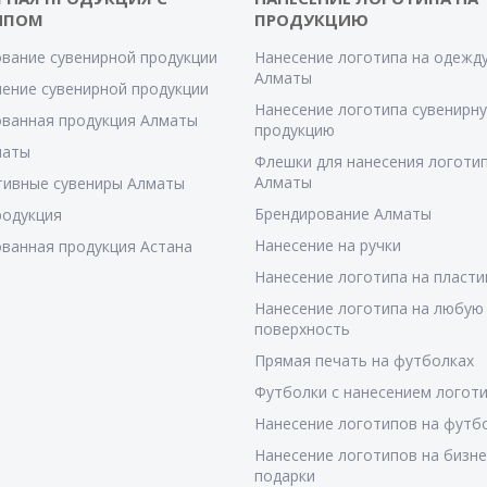
ИПОМ
ПРОДУКЦИЮ
вание сувенирной продукции
Нанесение логотипа на одежду
Алматы
ение сувенирной продукции
Нанесение логотипа сувенирн
ванная продукция Алматы
продукцию
маты
Флешки для нанесения логотип
Алматы
тивные сувениры Алматы
Брендирование Алматы
родукция
Нанесение на ручки
ванная продукция Астана
Нанесение логотипа на пласти
Нанесение логотипа на любую
поверхность
Прямая печать на футболках
Футболки с нанесением логот
Нанесение логотипов на футб
Нанесение логотипов на бизне
подарки