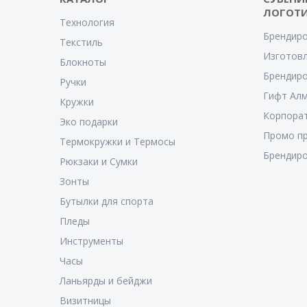
ЛОГОТ
Технология
Брендиро
Текстиль
Изготовл
Блокноты
Брендиро
Ручки
Гифт Ал
Кружки
Корпора
Эко подарки
Промо п
Термокружки и Термосы
Брендиро
Рюкзаки и Сумки
Зонты
Бутылки для спорта
Пледы
Инструменты
Часы
Ланьярды и бейджи
Визитницы