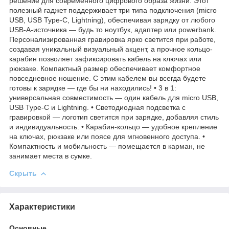
решение для современного цифрового образа жизни. Этот
полезный гаджет поддерживает три типа подключения (micro
USB, USB Type-C, Lightning), обеспечивая зарядку от любого
USB-A-источника — будь то ноутбук, адаптер или powerbank.
Персонализированная гравировка ярко светится при работе,
создавая уникальный визуальный акцент, а прочное кольцо-
карабин позволяет зафиксировать кабель на ключах или
рюкзаке. Компактный размер обеспечивает комфортное
повседневное ношение. С этим кабелем вы всегда будете
готовы к зарядке — где бы ни находились! • 3 в 1:
универсальная совместимость — один кабель для micro USB,
USB Type-C и Lightning. • Светодиодная подсветка с
гравировкой — логотип светится при зарядке, добавляя стиль
и индивидуальность. • Карабин-кольцо — удобное крепление
на ключах, рюкзаке или поясе для мгновенного доступа. •
Компактность и мобильность — помещается в карман, не
занимает места в сумке.
Скрыть
Характеристики
Основные