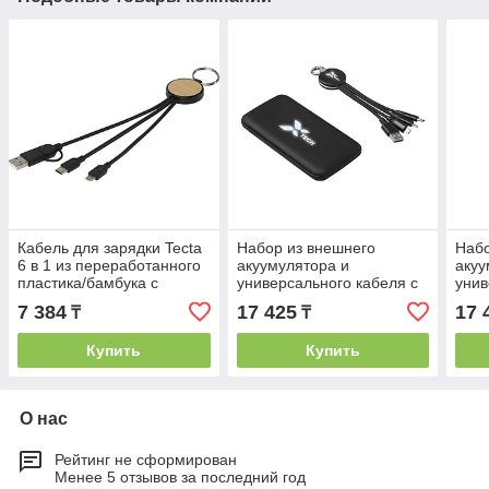
Кабель для зарядки Tecta
Набор из внешнего
Набо
6 в 1 из переработанного
акуумулятора и
акуу
пластика/бамбука с
универсального кабеля с
унив
брелком, сплошной
подсветкой лого Reserve
подс
7 384
17 425
17 
₸
₸
черный
LED, 10000mAh, черный
LED,
син
Купить
Купить
О нас
Рейтинг не сформирован
Менее 5 отзывов за последний год