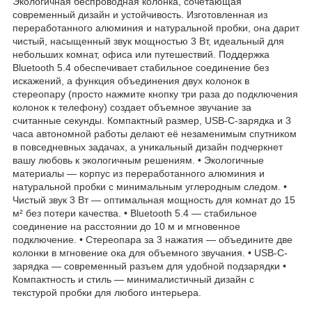
Экологичная беспроводная колонка, сочетающая
современный дизайн и устойчивость. Изготовленная из
переработанного алюминия и натуральной пробки, она дарит
чистый, насыщенный звук мощностью 3 Вт, идеальный для
небольших комнат, офиса или путешествий. Поддержка
Bluetooth 5.4 обеспечивает стабильное соединение без
искажений, а функция объединения двух колонок в
стереопару (просто нажмите кнопку три раза до подключения
колонок к телефону) создает объемное звучание за
считанные секунды. Компактный размер, USB-C-зарядка и 3
часа автономной работы делают её незаменимым спутником
в повседневных задачах, а уникальный дизайн подчеркнет
вашу любовь к экологичным решениям. • Экологичные
материалы — корпус из переработанного алюминия и
натуральной пробки с минимальным углеродным следом. •
Чистый звук 3 Вт — оптимальная мощность для комнат до 15
м² без потери качества. • Bluetooth 5.4 — стабильное
соединение на расстоянии до 10 м и мгновенное
подключение. • Стереопара за 3 нажатия — объедините две
колонки в мгновение ока для объемного звучания. • USB-C-
зарядка — современный разъем для удобной подзарядки •
Компактность и стиль — минималистичный дизайн с
текстурой пробки для любого интерьера.