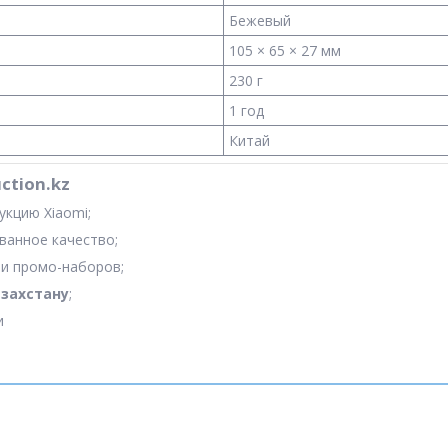
Бежевый
105 × 65 × 27 мм
230 г
1 год
Китай
ction.kz
укцию Xiaomi;
ванное качество;
и промо-наборов;
азахстану
;
и