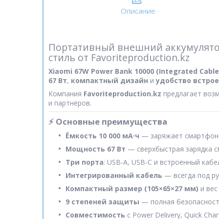
Описание
Портативный внешний аккумулятор 
стиль от Favoriteproduction.kz
Xiaomi 67W Power Bank 10000 (Integrated Cabl
67 Вт
,
компактный дизайн
и
удобство встрое
Компания
Favoriteproduction.kz
предлагает воз
и партнёров.
⚡ Основные преимущества
Ёмкость 10 000 мА·ч
— заряжает смартфон 
Мощность 67 Вт
— сверхбыстрая зарядка с
Три порта
: USB-A, USB-C и встроенный каб
Интегрированный кабель
— всегда под ру
Компактный размер (105×65×27 мм)
и вес
9 степеней защиты
— полная безопасность
Совместимость
с Power Delivery, Quick Charg